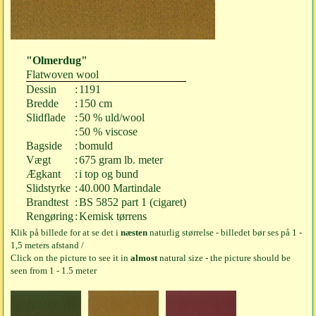
"Olmerdug"
Flatwoven wool
Dessin
:
1191
Bredde
:
150 cm
Slidflade
:
50 % uld/wool
:
50 % viscose
Bagside
:
bomuld
Vægt
:
675 gram lb. meter
Ægkant
:
i top og bund
Slidstyrke
:
40.000 Martindale
Brandtest
:
BS 5852 part 1 (cigaret)
Rengøring
:
Kemisk tørrens
Klik på billede for at se det i
næsten
naturlig størrelse - billedet bør ses på 1 -
1,5 meters afstand /
Click on the picture to see it in
almost
natural size - the picture should be
seen from 1 - 1.5 meter