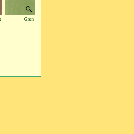
t
Grøn