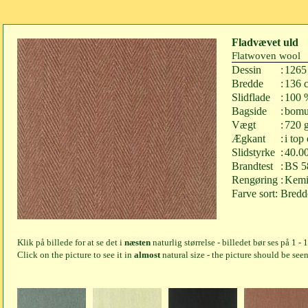
Fladvævet uld
Flatwoven wool
Dessin
:
1265
Bredde
:
136 
Slidflade
:
100 
Bagside
:
bomu
Vægt
:
720 g
Ægkant
:
i top
Slidstyrke
:
40.0
Brandtest
:
BS 58
Rengøring
:
Kemi
Farve sort: Bred
Klik på billede for at se det i
næsten
naturlig størrelse - billedet bør ses på 1 - 
Click on the picture to see it in
almost
natural size - the picture should be seen