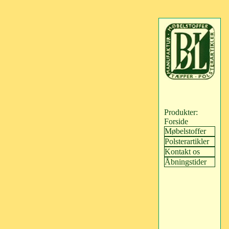
Produkter:
Forside
Møbelstoffer
Polsterartikler
Kontakt os
Åbningstider