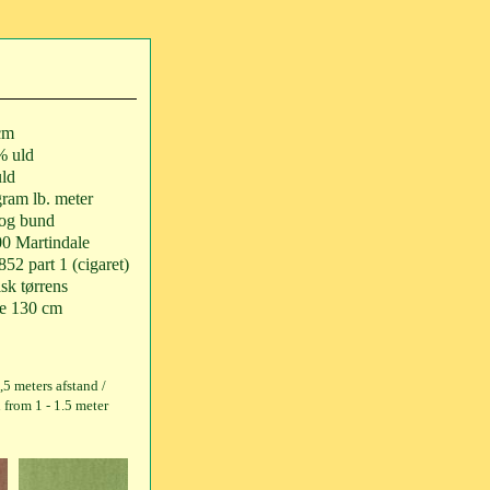
cm
% uld
ld
ram lb. meter
 og bund
00 Martindale
52 part 1 (cigaret)
sk tørrens
de 130 cm
1,5 meters afstand /
 from 1 - 1.5 meter