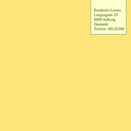
Bomholtz Larsen
Langesgade 10
9000 Aalborg
Danmark
Telefon: 98126388