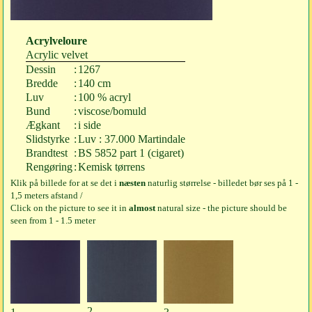
Acrylveloure
Acrylic velvet
Dessin
:
1267
Bredde
:
140 cm
Luv
:
100 % acryl
Bund
:
viscose/bomuld
Ægkant
:
i side
Slidstyrke
:
Luv : 37.000 Martindale
Brandtest
:
BS 5852 part 1 (cigaret)
Rengøring
:
Kemisk tørrens
Klik på billede for at se det i
næsten
naturlig størrelse - billedet bør ses på 1 -
1,5 meters afstand /
Click on the picture to see it in
almost
natural size - the picture should be
seen from 1 - 1.5 meter
2