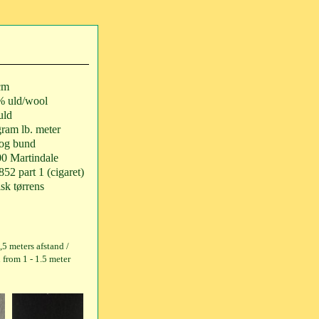
cm
% uld/wool
ld
ram lb. meter
 og bund
00 Martindale
52 part 1 (cigaret)
sk tørrens
1,5 meters afstand /
 from 1 - 1.5 meter