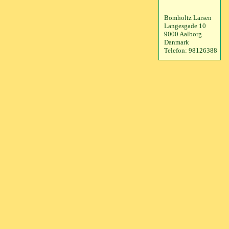
Bomholtz Larsen
Langesgade 10
9000 Aalborg
Danmark
Telefon: 98126388