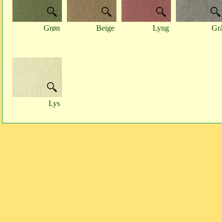
Grøn
Beige
Lyng
Gr
Lys