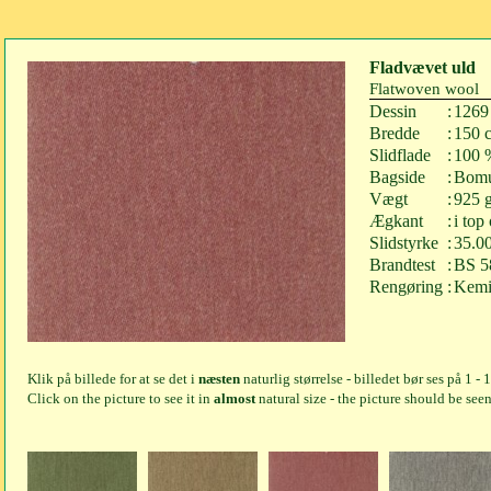
Fladvævet uld
Flatwoven wool
Dessin
:
1269
Bredde
:
150 
Slidflade
:
100 
Bagside
:
Bomu
Vægt
:
925 g
Ægkant
:
i top
Slidstyrke
:
35.0
Brandtest
:
BS 58
Rengøring
:
Kemi
Klik på billede for at se det i
næsten
naturlig størrelse - billedet bør ses på 1 - 
Click on the picture to see it in
almost
natural size - the picture should be seen