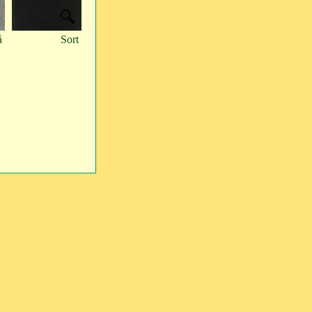
å
Sort