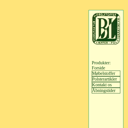
Produkter:
Forside
Møbelstoffer
Polsterartikler
Kontakt os
Åbningstider