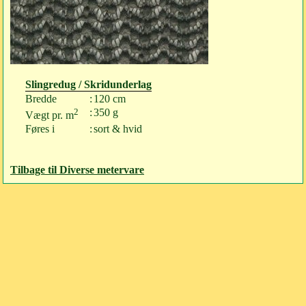
Slingredug / Skridunderlag
Bredde
:
120 cm
2
:
350 g
Vægt pr. m
Føres i
:
sort & hvid
Tilbage til Diverse metervare