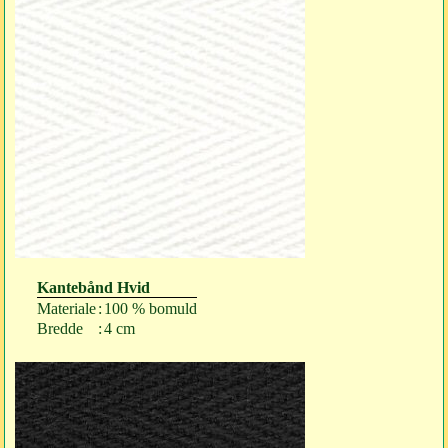
Kantebånd Hvid
Materiale
:
100 % bomuld
Bredde
:
4 cm