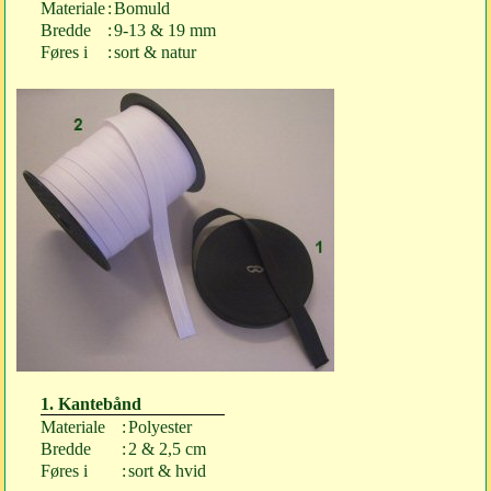
Materiale
:
Bomuld
Bredde
:
9-13 & 19 mm
Føres i
:
sort & natur
1. Kantebånd
Materiale
:
Polyester
Bredde
:
2 & 2,5 cm
Føres i
:
sort & hvid