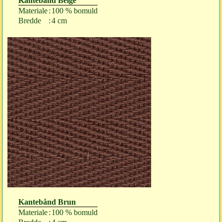
Kantebånd Beige
Materiale
:
100 % bomuld
Bredde
:
4 cm
Kantebånd Brun
Materiale
:
100 % bomuld