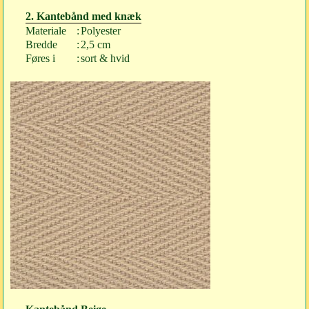
2. Kantebånd med knæk
Materiale
:
Polyester
Bredde
:
2,5 cm
Føres i
:
sort & hvid