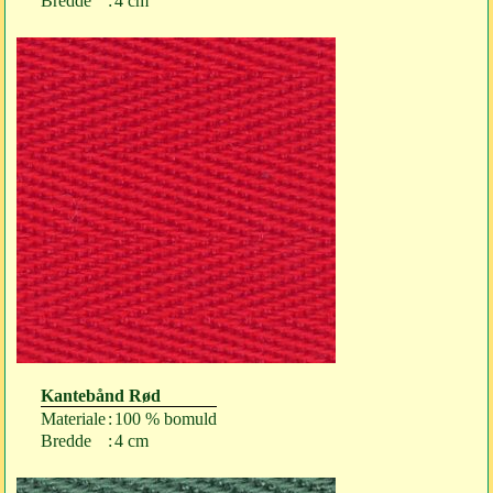
Bredde
:
4 cm
Kantebånd Rød
Materiale
:
100 % bomuld
Bredde
:
4 cm